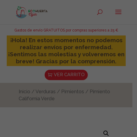
Gastos de envío GRATUITOS por compras superiores a 25 €
¡Hola! En estos momentos no podemos
realizar envíos por enfermedad.
¡Sentimos las molestias y volveremos en
breve! Gracias por la comprensión.
VER CARRITO
Inicio
/
Verduras
/
Pimientos
/ Pimiento
California Verde