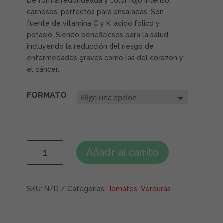
De forma redondeada y color rojo intenso,
carnosos, perfectos para ensaladas. Son
fuente de vitamina C y K, ácido fólico y
potasio. Siendo beneficiosos para la salud,
incluyendo la reducción del riesgo de
enfermedades graves como las del corazón y
el cáncer.
FORMATO
TOMATE
Añadir al carrito
REDONDO
ENSALADA
CANTIDAD
SKU:
N/D
Categorías:
Tomates
,
Verduras