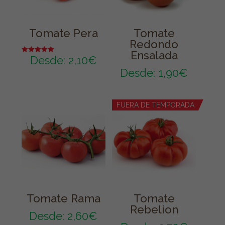
Tomate Pera
Tomate
Redondo
Ensalada
Desde:
2,10
€
Valorado en
5.00
Desde:
1,90
€
de 5
FUERA DE TEMPORADA
Tomate Rama
Tomate
Rebelion
Desde:
2,60
€