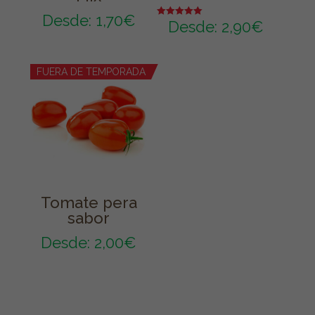
Desde:
1,70
€
Desde:
2,90
€
Valorado en
5.00
de 5
FUERA DE TEMPORADA
Tomate pera
sabor
Desde:
2,00
€