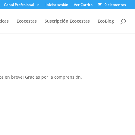
Canal Profesional
Iniciar sesión
Ver Carrito
0 elementos
icas
Ecocestas
Suscripción Ecocestas
EcoBlog
s en breve! Gracias por la comprensión.