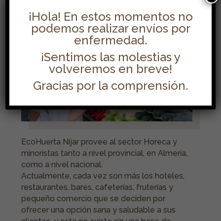
¡Hola! En estos momentos no
podemos realizar envíos por
enfermedad.
¡Sentimos las molestias y
volveremos en breve!
Gracias por la comprensión.
EcoHuerta Níjar provee al sector Horeca y
minoristas tanto a nivel provincial, en Almería,
como a nivel nacional.
Actualmente, cada vez son más los hoteles,
restaurantes, bares, cafeterías, fruterías y
pequeño comercio que se deciden por
ofrecer una opción sana y saludable a sus