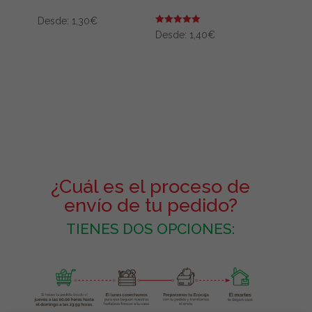
Desde:
1,30
€
Valorado en
Desde:
1,40
€
5.00
de 5
¿Cuál es el proceso de
envío de tu pedido?
TIENES DOS OPCIONES: